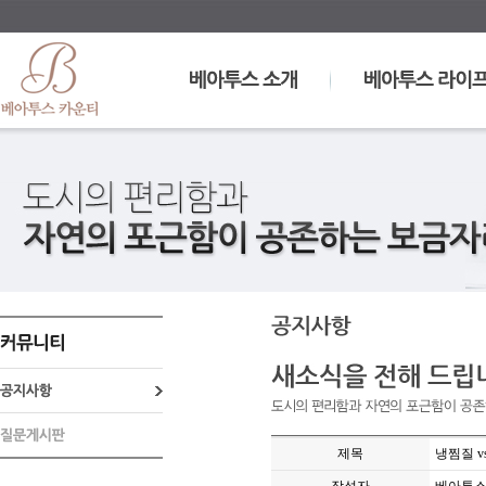
제목
냉찜질 v