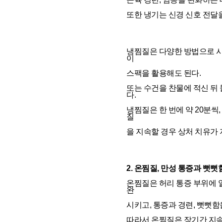
또한 냉기는 신경 신호 전달
냉찜질은 다양한 방법으로 시
이
스팩을 활용해도 된다.
또는 수건을 찬물에 적신 뒤
다.
냉찜질은 한 번에 약 20분씩
질
을 지속할 경우 상처 치유가
2. 온찜질, 만성 통증과 뻣
온찜질은 허리 통증 부위에 
완
시키고, 통증과 경련, 뻣뻣함
따라서 온찜질은 장기간 지속