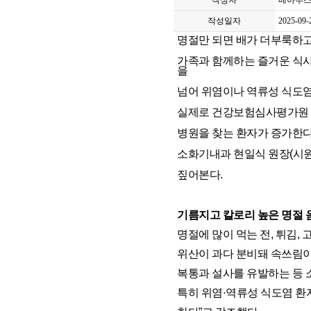
작성자
베아투스
작성일자
2025-09-
명절만 되면 배가 더부룩하고 
가족과 함께하는 즐거운 식사
을
넘어 위염이나 역류성 식도염
실제로 건강보험심사평가원 통
병원을 찾는 환자가 증가한다
소화기내과 현일식 원장(시
짚어본다.
기름지고 칼로리 높은 명절 음
명절에 많이 먹는 전, 튀김,
위산이 과다 분비돼 속쓰림이
복통과 설사를 유발하는 등 
특히 위염·역류성 식도염 환