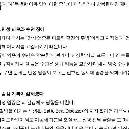
있다"며 "특별한 이유 없이 이런 증상이 지속되거나 반복된다면 체내
.
2. 만성 피로와 수면 장애
이페디 박사는 "만성 염증은 피로와 탈진의 주범"이라고 지적했다. 
신체 에너지를 고갈시키기 때문이다.
히 염증과 수면은 '악순환'의 관계다. 신경학 저널 '프론티어 인 뉴롤로지(Fro
불규칙하거나 질 낮은 수면은 생체 리듬을 교란시켜 체내 염증 수치를
즉, 수면 문제는 만성 염증이 보내는 신호인 동시에 염증을 악화시키
3. 감정 기복이 심해졌다
만성 염증은 뇌 건강에도 영향을 미친다.
질병을 이기는 식생활: Eat to Beat Disease>의 저자 윌리엄 리 박사(D
사이토카인이 뇌로 이동해 기분을 조절하는 신경 전달 물질을 교란시
평소보다 짜증이 늘거나 불안, 우울감이 이유 없이 지속된다면 뇌 신