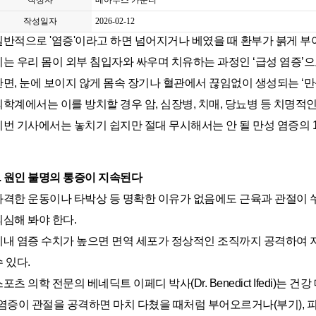
작성자
베아투스 카운티
작성일자
2026-02-12
일반적으로 '염증'이라고 하면 넘어지거나 베였을 때 환부가 붉게 부
이는 우리 몸이 외부 침입자와 싸우며 치유하는 과정인 ‘급성 염증’으
반면, 눈에 보이지 않게 몸속 장기나 혈관에서 끊임없이 생성되는 ‘만
의학계에서는 이를 방치할 경우 암, 심장병, 치매, 당뇨병 등 치명적
이번 기사에서는 놓치기 쉽지만 절대 무시해서는 안 될 만성 염증의 
1. 원인 불명의 통증이 지속된다
과격한 운동이나 타박상 등 명확한 이유가 없음에도 근육과 관절이 
의심해 봐야 한다.
체내 염증 수치가 높으면 면역 세포가 정상적인 조직까지 공격하여 
 있다.
포츠 의학 전문의 베네딕트 이페디 박사(Dr. Benedict Ifedi)는 건강 
"염증이 관절을 공격하면 마치 다쳤을 때처럼 부어오르거나(부기), 피