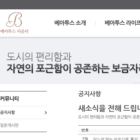
번호
270
당뇨약 먹는 어르신께 '홍삼' 