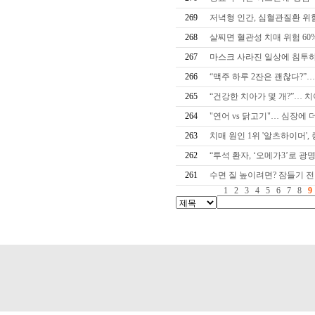
269
저녁형 인간, 심혈관질환 위험 1
268
살찌면 혈관성 치매 위험 6
267
마스크 사라진 일상에 침투하는
266
“맥주 하루 2잔은 괜찮다?”…
265
“건강한 치아가 몇 개?”… 치아
264
"연어 vs 닭고기"… 심장에 
263
치매 원인 1위 '알츠하이머', 증
262
“투석 환자, ‘오메가3’로 광명
261
수면 질 높이려면? 잠들기 전
1
2
3
4
5
6
7
8
9