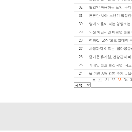
32
혈압약 복용하는 노인, 무
31
튼튼한 치아, 노년기 적절한
30
명에 도움이 되는 영양소는
29
외선 차단제만 바르면 눈물이
28
여름철 ‘꿀잠’으로 열대야
27
사망까지 이르는 ‘골다공증
26
즐거운 휴가철, 건강관리 
25
카페인 음료 즐긴다면 ‘다뇨
24
올 여름 A형 간염 주의… 
31
32
33
34
3